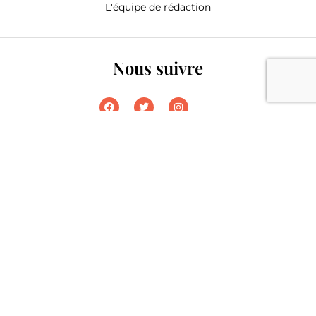
L'équipe de rédaction
Nous suivre
Copyright © 2022 | Tous droits réservés.
A propos de nous
Electromust est un blog déco, décoration, terrasse et jardin et
inspiration maison pour vous donner de bonnes idées.
Catégories