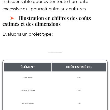
indispensable pour éviter toute humidité
excessive qui pourrait nuire aux cultures.
Illustration en chiffres des coûts
estimés et des dimensions
Évaluons un projet type :
Revue des coûts et matériaux nécessaires : estimation de budget pour un Walipini de 20 m²
ÉLÉMENT
COÛT ESTIMÉ (€)
Excavation
800
Murs et isolation
1 200
Toit et support
500