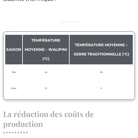
Comparatif des températures moyennes intérieures entre un Walipini et une serre traditionnelle (été/hiver)
TEMPÉRATURE
TEMPÉRATURE MOYENNE –
SAISON
MOYENNE – WALIPINI
SERRE TRADITIONNELLE (°C)
(°C)
Été
24
35
Hiver
15
5
La réduction des coûts de
production