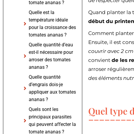
de respecter quel
tomate ananas ?
Quand planter la 
Quelle est la
température idéale
début du printemp
pour la croissance des
Comment planter la
tomates ananas ?
Ensuite, il est co
Quelle quantité d’eau
couvrir avec 2 cm
est-il nécessaire pour
arroser des tomates
convient
de les r
ananas ?
arroser régulièrem
Quelle quantité
des éléments nutri
d’engrais dois-je
appliquer aux tomates
ananas ?
Quel type d
Quels sont les
principaux parasites
qui peuvent affecter la
tomate ananas ?