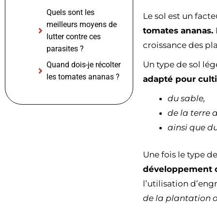
Quels sont les
Le sol est un fac
meilleurs moyens de
tomates ananas.
lutter contre ces
croissance des pl
parasites ?
Un type de sol lé
Quand dois-je récolter
les tomates ananas ?
adapté pour cult
du sable,
de la terre
ainsi que d
Une fois le type de
développement o
l’utilisation d’eng
de la plantation 