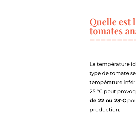
Quelle est 
tomates an
La température id
type de tomate s
température inféri
25 °C peut provo
de 22 ou 23°C
pou
production.