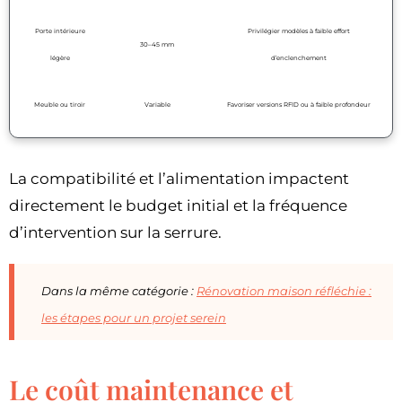
Porte intérieure
Privilégier modèles à faible effort
30–45 mm
légère
d’enclenchement
Meuble ou tiroir
Variable
Favoriser versions RFID ou à faible profondeur
La compatibilité et l’alimentation impactent
directement le budget initial et la fréquence
d’intervention sur la serrure.
Dans la même catégorie :
Rénovation maison réfléchie :
les étapes pour un projet serein
Le coût maintenance et