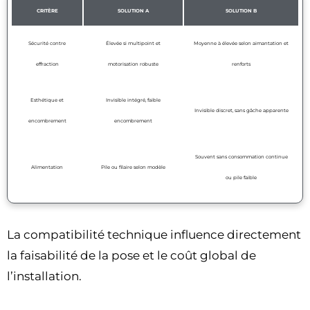
CRITÈRE
SOLUTION A
SOLUTION B
Sécurité contre
Élevée si multipoint et
Moyenne à élevée selon aimantation et
effraction
motorisation robuste
renforts
Esthétique et
Invisible intégré, faible
Invisible discret, sans gâche apparente
encombrement
encombrement
Souvent sans consommation continue
Alimentation
Pile ou filaire selon modèle
ou pile faible
La compatibilité technique influence directement
la faisabilité de la pose et le coût global de
l’installation.