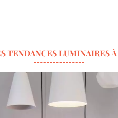
ur la déco
Terrasse & Jardin
Entretien de la maison
S TENDANCES LUMINAIRES À 