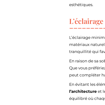
esthétiques.
L’éclairage
L’éclairage minima
matériaux naturel
tranquillité qui fa
En raison de sa so
Que vous préférie
peut compléter h
En évitant les él
l’architecture
et l
équilibré où chaq