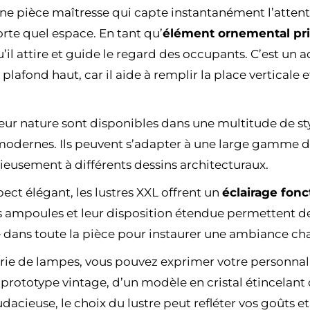
une pièce maîtresse qui capte instantanément l’atten
rte quel espace. En tant qu’
élément ornemental pri
u’il attire et guide le regard des occupants. C’est un a
lafond haut, car il aide à remplir la place verticale 
ur nature sont disponibles dans une multitude de sty
odernes. Ils peuvent s’adapter à une large gamme de
ieusement à différents dessins architecturaux.
pect élégant, les lustres XXL offrent un
éclairage fonc
ampoules et leur disposition étendue permettent de 
dans toute la pièce pour instaurer une ambiance chal
rie de lampes, vous pouvez exprimer votre personnalit
n prototype vintage, d’un modèle en cristal étincelant
cieuse, le choix du lustre peut refléter vos goûts e