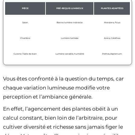
PIÈCE
PRÉ-REQUIS LUMINEUX
PLANTES ADAPTÉES
Salon
Bonne lumière indirecte
Monstera, Ficus
Chambre
Lumière tamisée
Areca, Calathea
Cuisine / Salle de bain
Lumière variable, humidité
Pothos, Asplenium
Vous êtes confronté à la question du temps, car
chaque variation lumineuse modifie votre
perception et l’ambiance générale.
En effet, l’agencement des plantes obéit à un
calcul constant, bien loin de l’arbitraire, pour
cultiver diversité et richesse sans jamais figer le