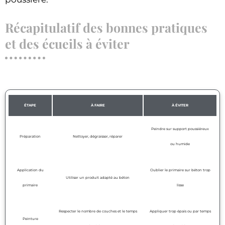
Récapitulatif des bonnes pratiques
et des écueils à éviter
ÉTAPE
À FAIRE
À ÉVITER
Peindre sur support poussiéreux
Préparation
Nettoyer, dégraisser, réparer
ou humide
Application du
Oublier le primaire sur béton trop
Utiliser un produit adapté au béton
primaire
lisse
Respecter le nombre de couches et le temps
Appliquer trop épais ou par temps
Peinture