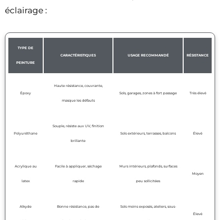
éclairage :
TYPE DE
CARACTÉRISTIQUES
USAGE RECOMMANDÉ
RÉSISTANCE
PEINTURE
Haute résistance, couvrante,
Époxy
Sols, garages, zones à fort passage
Très élevé
masque les défauts
Souple, résiste aux UV, finition
Polyuréthane
Sols extérieurs, terrasses, balcons
Élevé
brillante
Acrylique au
Facile à appliquer, séchage
Murs intérieurs, plafonds, surfaces
Moyen
latex
rapide
peu sollicitées
Alkyde
Bonne résistance, pas de
Sols moins exposés, ateliers, sous-
Élevé