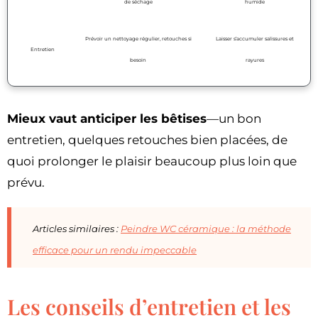
de séchage
humide
Prévoir un nettoyage régulier, retouches si
Laisser s’accumuler salissures et
Entretien
besoin
rayures
Mieux vaut anticiper les bêtises
—un bon
entretien, quelques retouches bien placées, de
quoi prolonger le plaisir beaucoup plus loin que
prévu.
Articles similaires :
Peindre WC céramique : la méthode
efficace pour un rendu impeccable
Les conseils d’entretien et les