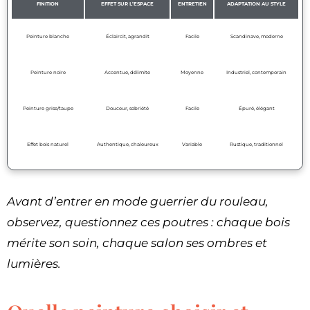
FINITION
EFFET SUR L’ESPACE
ENTRETIEN
ADAPTATION AU STYLE
Peinture blanche
Éclaircit, agrandit
Facile
Scandinave, moderne
Peinture noire
Accentue, délimite
Moyenne
Industriel, contemporain
Peinture grise/taupe
Douceur, sobriété
Facile
Épuré, élégant
Effet bois naturel
Authentique, chaleureux
Variable
Rustique, traditionnel
Avant d’entrer en mode guerrier du rouleau,
observez, questionnez ces poutres : chaque bois
mérite son soin, chaque salon ses ombres et
lumières.