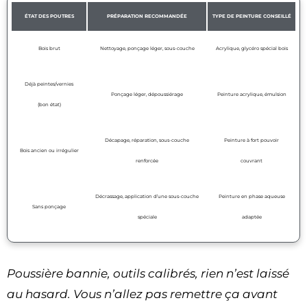
ÉTAT DES POUTRES
PRÉPARATION RECOMMANDÉE
TYPE DE PEINTURE CONSEILLÉ
Bois brut
Nettoyage, ponçage léger, sous-couche
Acrylique, glycéro spécial bois
Déjà peintes/vernies
Ponçage léger, dépoussiérage
Peinture acrylique, émulsion
(bon état)
Décapage, réparation, sous-couche
Peinture à fort pouvoir
Bois ancien ou irrégulier
renforcée
couvrant
Décrassage, application d’une sous-couche
Peinture en phase aqueuse
Sans ponçage
spéciale
adaptée
Poussière bannie, outils calibrés, rien n’est laissé
au hasard. Vous n’allez pas remettre ça avant