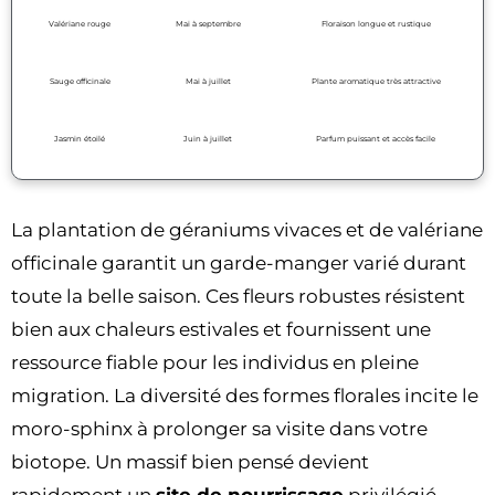
Valériane rouge
Mai à septembre
Floraison longue et rustique
Sauge officinale
Mai à juillet
Plante aromatique très attractive
Jasmin étoilé
Juin à juillet
Parfum puissant et accès facile
La plantation de géraniums vivaces et de valériane
officinale garantit un garde-manger varié durant
toute la belle saison. Ces fleurs robustes résistent
bien aux chaleurs estivales et fournissent une
ressource fiable pour les individus en pleine
migration. La diversité des formes florales incite le
moro-sphinx à prolonger sa visite dans votre
biotope. Un massif bien pensé devient
rapidement un
site de nourrissage
privilégié