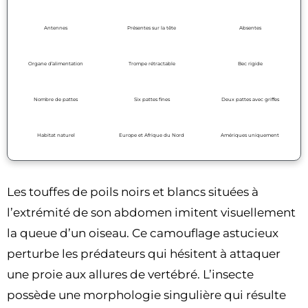
Antennes
Présentes sur la tête
Absentes
Organe d’alimentation
Trompe rétractable
Bec rigide
Nombre de pattes
Six pattes fines
Deux pattes avec griffes
Habitat naturel
Europe et Afrique du Nord
Amériques uniquement
Les touffes de poils noirs et blancs situées à
l’extrémité de son abdomen imitent visuellement
la queue d’un oiseau. Ce camouflage astucieux
perturbe les prédateurs qui hésitent à attaquer
une proie aux allures de vertébré. L’insecte
possède une morphologie singulière qui résulte