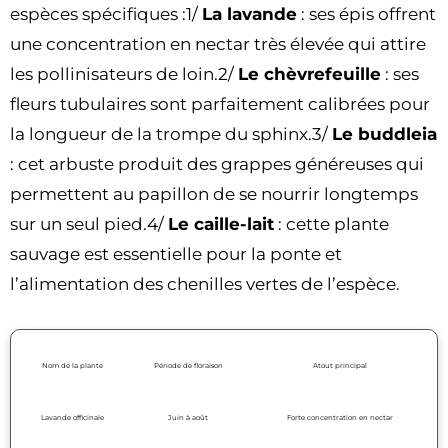
espèces spécifiques :1/
La lavande
: ses épis offrent
une concentration en nectar très élevée qui attire
les pollinisateurs de loin.2/
Le chèvrefeuille
: ses
fleurs tubulaires sont parfaitement calibrées pour
la longueur de la trompe du sphinx.3/
Le buddleia
: cet arbuste produit des grappes généreuses qui
permettent au papillon de se nourrir longtemps
sur un seul pied.4/
Le caille-lait
: cette plante
sauvage est essentielle pour la ponte et
l’alimentation des chenilles vertes de l’espèce.
Nom de la plante
Période de floraison
Atout principal
Lavande officinale
Juin à août
Forte concentration en nectar