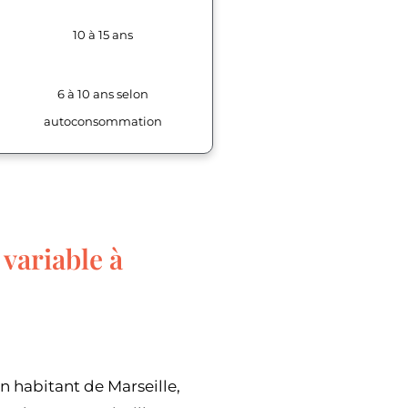
10 à 15 ans
6 à 10 ans selon
autoconsommation
 variable à
n habitant de Marseille,