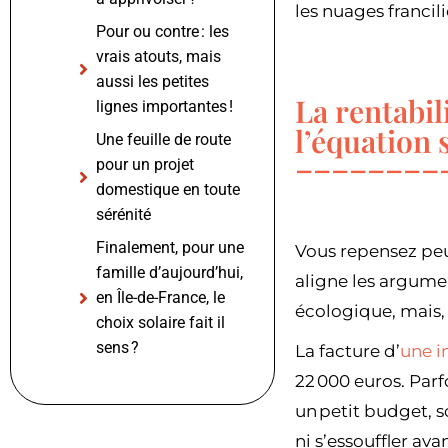
les nuages francil
Pour ou contre : les
vrais atouts, mais
aussi les petites
La rentabil
lignes importantes !
l’équation 
Une feuille de route
pour un projet
domestique en toute
sérénité
Finalement, pour une
Vous repensez peut
famille d’aujourd’hui,
aligne les argume
en Île-de-France, le
écologique, mais,
choix solaire fait il
sens ?
La facture d’
une i
22 000 euros. Parfo
un petit budget, 
ni s’essouffler ava