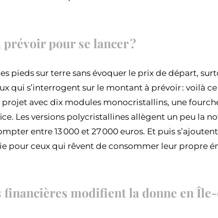
 prévoir pour se lancer ?
r les pieds sur terre sans évoquer le prix de départ, surt
ux qui s’interrogent sur le montant à prévoir : voilà c
 projet avec dix modules monocristallins, une fourche
ffice. Les versions polycristallines allègent un peu la 
, compter entre 13 000 et 27 000 euros. Et puis s’ajoutent
rie pour ceux qui rêvent de consommer leur propre é
 financières modifient la donne en Île