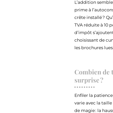
L’addition semble 
prime à l’autocon
crête installé ? Q
TVA réduite à 10 p
d’impôt s’ajoutent
choisissant de cu
les brochures lues 
Combien de te
surprise ?
Enfiler la patience
varie avec la tail
de magie : la hauss