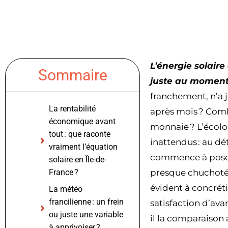
L’énergie solaire
Sommaire
juste au moment 
franchement, n’a j
La rentabilité
après mois ? Combi
économique avant
monnaie ? L’écolog
tout : que raconte
inattendus : au dé
vraiment l’équation
commence à poser de
solaire en Île-de-
France ?
presque chuchotée 
évident à concréti
La météo
francilienne : un frein
satisfaction d’ava
ou juste une variable
il la comparaison 
à apprivoiser ?