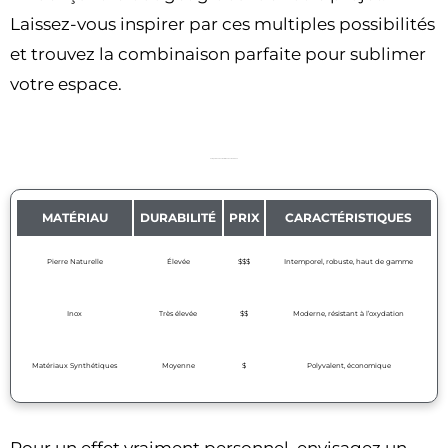
Laissez-vous inspirer par ces multiples possibilités
et trouvez la combinaison parfaite pour sublimer
votre espace.
Comparaison des matériaux des murs d’eau
MATÉRIAU
DURABILITÉ
PRIX
CARACTÉRISTIQUES
Pierre Naturelle
Élevée
$$$
Intemporel, robuste, haut de gamme
Inox
Très élevée
$$
Moderne, résistant à l’oxydation
Matériaux Synthétiques
Moyenne
$
Polyvalent, économique