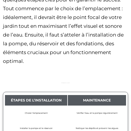
Tout commence par le choix de l’emplacement :
idéalement, il devrait être le point focal de votre
jardin tout en maximisant l’effet visuel et sonore
de l’eau. Ensuite, il faut s’atteler à l’installation de
la pompe, du réservoir et des fondations, des
éléments cruciaux pour un fonctionnement
optimal.
Guide Installation et Maintenance des Murs d’Eau
ÉTAPES DE L’INSTALLATION
MAINTENANCE
Choisir l’emplacement
Vérifier l’eau et la pompe régulièrement
Installer la pompe et le réservoir
Nettoyer les dépôts et prévenir les algues