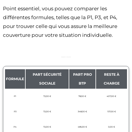
Point essentiel, vous pouvez comparer les
différentes formules, telles que la P1, P3, et P4,
pour trouver celle qui vous assure la meilleure
couverture pour votre situation individuelle.
Comparatif des formules de couverture santé du Pro BTP
PART SÉCURITÉ
PART PRO
RESTE À
FORMULE
SOCIALE
BTP
CHARGE
P1
72,00 €
78,00 €
407,00 €
P3
72,00 €
348,00 €
137,00 €
P4
72,00 €
485,00 €
0,00 €