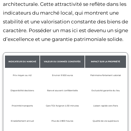
architecturale. Cette attractivité se reflète dans les
indicateurs du marché local, qui montrent une
stabilité et une valorisation constante des biens de
caractère. Posséder un mas ici est devenu un signe
d’excellence et une garantie patrimoniale solide.
INDICATEUR DU MARCHÉ
VALEUR OU DONNÉE CONSTATÉE
IMPACT SUR LA PROPRIÉTÉ
Prix moyen au m2
Environ 9 500 euros
Patrimoine fortement valorisé
Disponibilité des biens
Rare et souvent confidentielle
Exclusivité garantie du lieu
Proximité transports
Gare TGV Avignon à 30 minutes
Liaison rapide vers Paris
Ensoleillement annuel
Plus de 2 800 heures
Qualité de vie supérieure