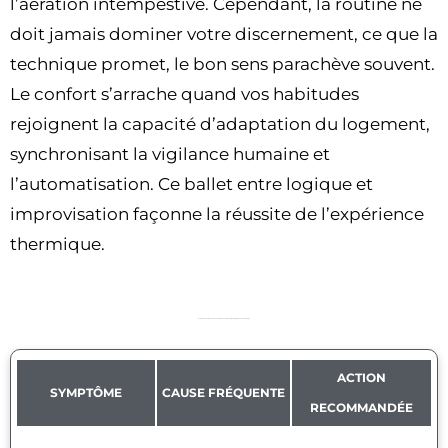
l’aération intempestive. Cependant, la routine ne
doit jamais dominer votre discernement, ce que la
technique promet, le bon sens parachève souvent.
Le confort s’arrache quand vos habitudes
rejoignent la capacité d’adaptation du logement,
synchronisant la vigilance humaine et
l’automatisation. Ce ballet entre logique et
improvisation façonne la réussite de l’expérience
thermique.
Tableau de correspondance entre cause probable et symptômes observables
ACTION
SYMPTÔME
CAUSE FRÉQUENTE
RECOMMANDÉE