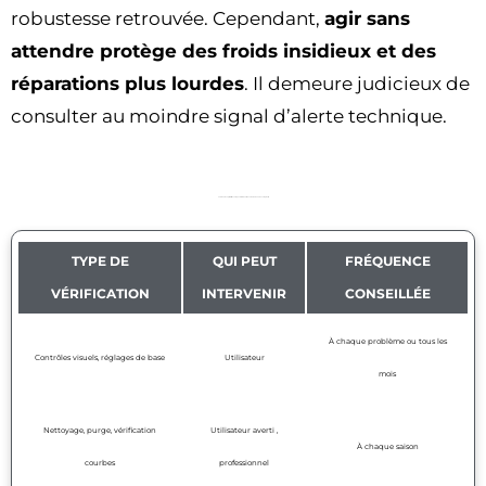
robustesse retrouvée. Cependant,
agir sans
attendre protège des froids insidieux et des
réparations plus lourdes
. Il demeure judicieux de
consulter au moindre signal d’alerte technique.
Tableau récapitulatif des étapes d’intervention selon le niveau de complexité
TYPE DE
QUI PEUT
FRÉQUENCE
VÉRIFICATION
INTERVENIR
CONSEILLÉE
À chaque problème ou tous les
Contrôles visuels, réglages de base
Utilisateur
mois
Nettoyage, purge, vérification
Utilisateur averti ,
À chaque saison
courbes
professionnel