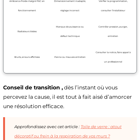
Ambiance froide malgré PAC en
Dimensionnement inadapté,
Vérifier la programmation,
fonctionnement
réglage incorrect
consulter l’installateur
Manque de puissance ou
Contrôler pression, purger,
Radiateurs tièdes
défaut technique
entretien
Consulter la notice, faire appel à
Bruits, erreurs affichées
Panne ou mauvais entretien
un professionnel
Conseil de transition ,
dès l’instant où vous
percevez la cause, il est tout à fait aisé d’amorcer
une résolution efficace.
Approfondissez avec cet article :
Toile de verre : atout
décoratif ou frein à la respiration de vos murs ?