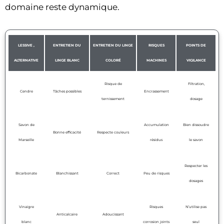
domaine reste dynamique.
LESSIVE ,
ENTRETIEN DU
ENTRETIEN DU LINGE
RISQUES
POINTS DE
ALTERNATIVE
LINGE BLANC
COLORÉ
MACHINES
VIGILANCE
Risque de
Filtration,
Cendre
Tâches possibles
Encrassement
ternissement
dosage
Savon de
Accumulation
Bien dissoudre
Bonne efficacité
Respecte couleurs
Marseille
résidus
le savon
Respecter les
Bicarbonate
Blanchissant
Correct
Peu de risques
dosages
Vinaigre
Risques
N’utilise pas
Anticalcaire
Adoucissant
blanc
corrosion joints
seul