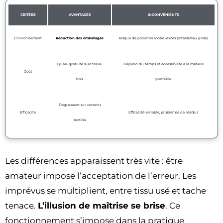
CRITÈRE
AVANTAGES
INCONVÉNIENTS
Environnement
Réduction des emballages
Risque de pollution locale (excès potasse/eau grise)
Quasi-gratuité si accès au
Dépend du temps et accessibilité à la matière
Coût
bois
première
Dégraissant sur certains
Efficacité
Efficacité variable, problèmes de résidus
textiles
Les différences apparaissent très vite : être
amateur impose l’acceptation de l’erreur. Les
imprévus se multiplient, entre tissu usé et tache
tenace.
L’illusion de maîtrise se brise
. Ce
fonctionnement s’impose dans la pratique