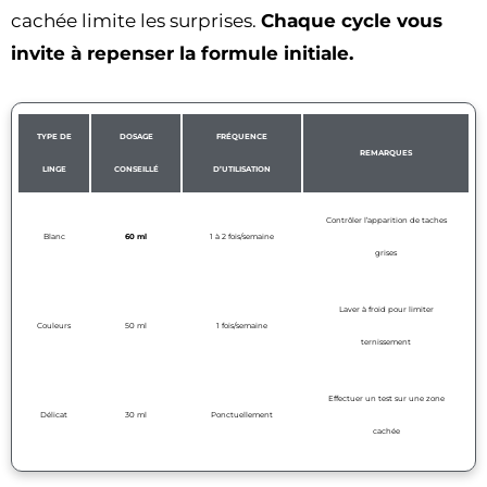
cachée limite les surprises.
Chaque cycle vous
invite à repenser la formule initiale.
TYPE DE
DOSAGE
FRÉQUENCE
REMARQUES
LINGE
CONSEILLÉ
D’UTILISATION
Contrôler l’apparition de taches
Blanc
60 ml
1 à 2 fois/semaine
grises
Laver à froid pour limiter
Couleurs
50 ml
1 fois/semaine
ternissement
Effectuer un test sur une zone
Délicat
30 ml
Ponctuellement
cachée