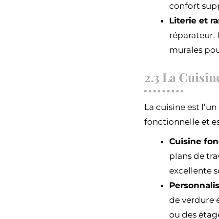
confort sup
Literie et 
réparateur. 
murales pou
2.3 La Cuisin
La cuisine est l’un
fonctionnelle et e
Cuisine fon
plans de tra
excellente s
Personnalis
de verdure 
ou des étagè