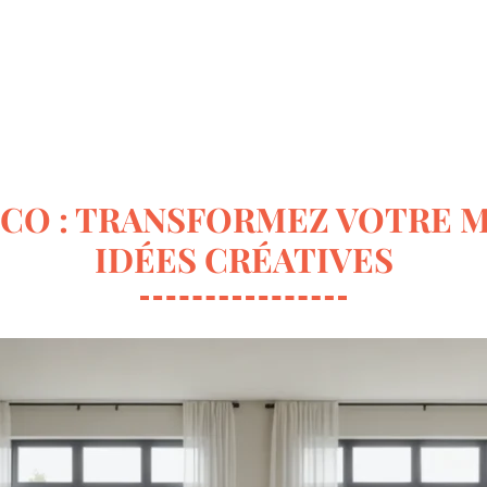
ur la déco
Terrasse & Jardin
Entretien de la maison
ÉCO : TRANSFORMEZ VOTRE M
IDÉES CRÉATIVES