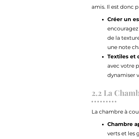
amis. Il est donc p
Créer un es
encouragez u
de la textur
une note ch
Textiles et 
avec votre 
dynamiser v
2.2 La Chamb
La chambre à couch
Chambre ap
verts et les