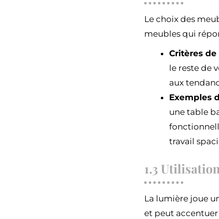
Le choix des meubl
meubles qui répond
Critères de
le reste de 
aux tendan
Exemples d
une table ba
fonctionnell
travail spac
1.3 Utilisati
La lumière joue un
et peut accentuer