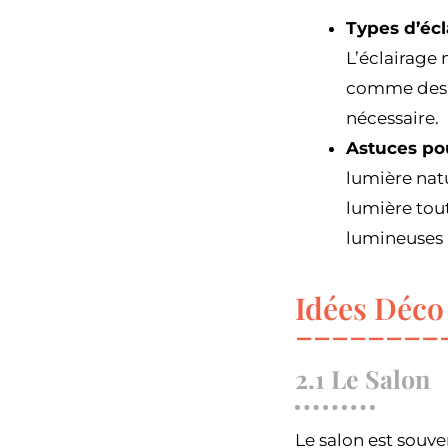
Types d’écl
L’éclairage 
comme des l
nécessaire.
Astuces pou
lumière natu
lumière tout
lumineuses 
Idées Déco
2.1 Le Salon
Le salon est souve