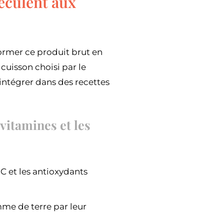
féculent aux
ormer ce produit brut en
uisson choisi par le
intégrer dans des recettes
vitamines et les
C et les antioxydants
mme de terre par leur