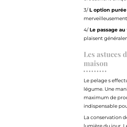
3/
L option purée
merveilleusement
4/
Le passage au 
plaisent général
Les astuces d
maison
Le pelage s effect
légume. Une manip
maximum de produi
indispensable pou
La conservation de
lumière du jour. 