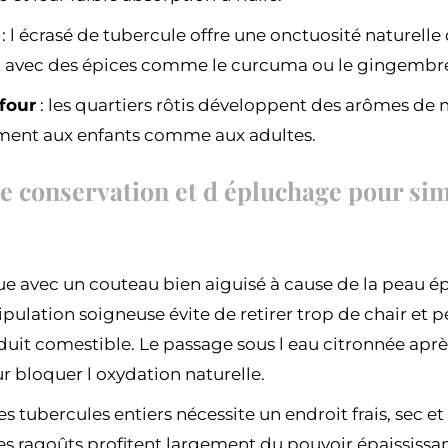
: l écrasé de tubercule offre une onctuosité naturelle
 avec des épices comme le curcuma ou le gingembr
four
: les quartiers rôtis développent des arômes de
ement aux enfants comme aux adultes.
e conservation et d épluchage pour simp
ue avec un couteau bien aiguisé à cause de la peau ép
ulation soigneuse évite de retirer trop de chair et p
t comestible. Le passage sous l eau citronnée après
r bloquer l oxydation naturelle.
s tubercules entiers nécessite un endroit frais, sec et
Les ragoûts profitent largement du pouvoir épaississa