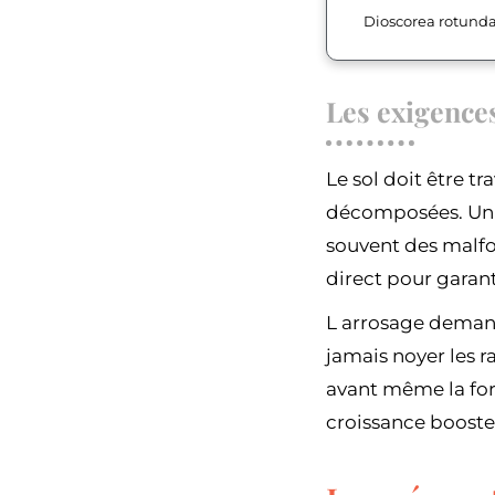
Dioscorea rotund
Les exigences
Le sol doit être t
décomposées. Un 
souvent des malfo
direct pour garant
L arrosage demand
jamais noyer les r
avant même la for
croissance booste l