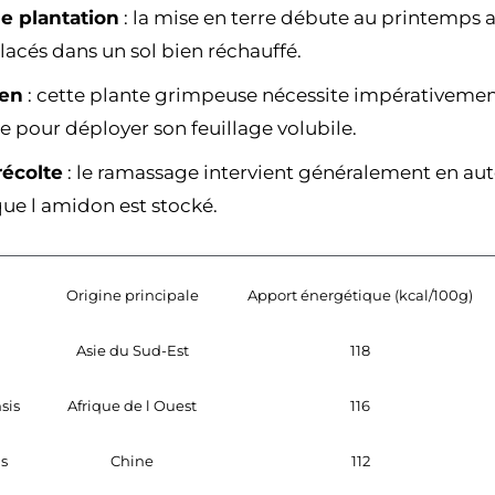
e plantation
: la mise en terre débute au printemps 
lacés dans un sol bien réchauffé.
ien
: cette plante grimpeuse nécessite impérativement
 pour déployer son feuillage volubile.
récolte
: le ramassage intervient généralement en au
que l amidon est stocké.
Origine principale
Apport énergétique (kcal/100g)
Asie du Sud-Est
118
sis
Afrique de l Ouest
116
s
Chine
112