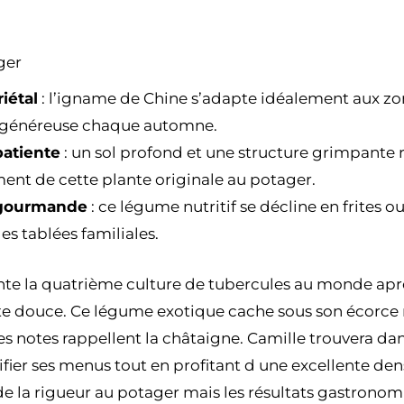
ger
iétal
: l’igname de Chine s’adapte idéalement aux zo
 généreuse chaque automne.
patiente
: un sol profond et une structure grimpante 
nt de cette plante originale au potager.
 gourmande
: ce légume nutritif se décline en frites 
les tablées familiales.
te la quatrième culture de tubercules au monde aprè
te douce. Ce légume exotique cache sous son écorce
s notes rappellent la châtaigne. Camille trouvera da
ifier ses menus tout en profitant d une excellente dens
e la rigueur au potager mais les résultats gastron