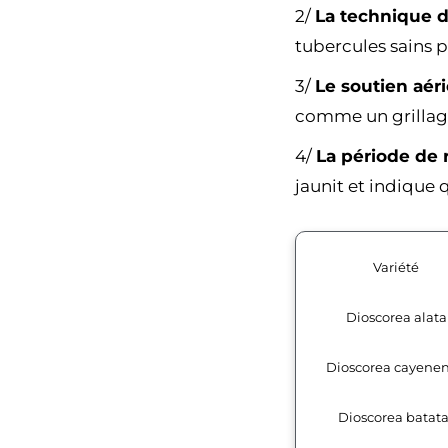
2/
La technique d
tubercules sains p
3/
Le soutien aér
comme un grillage
4/
La période de 
jaunit et indique 
Variété
Dioscorea alata
Dioscorea cayenen
Dioscorea batata