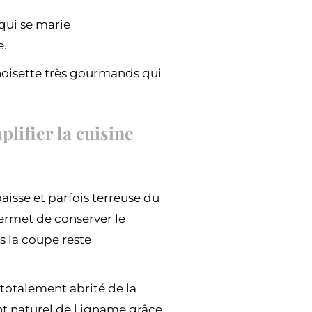
 qui se marie
e.
 noisette très gourmands qui
lifier la cuisine
aisse et parfois terreuse du
ermet de conserver le
 la coupe reste
 totalement abrité de la
nt naturel de l igname grâce