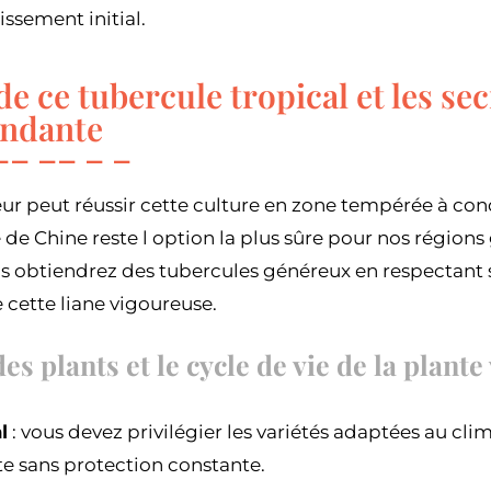
issement initial.
de ce tubercule tropical et les se
ondante
ur peut réussir cette culture en zone tempérée à con
 de Chine reste l option la plus sûre pour nos régions 
ous obtiendrez des tubercules généreux en respectant
 cette liane vigoureuse.
es plants et le cycle de vie de la plante
l
: vous devez privilégier les variétés adaptées au cli
te sans protection constante.