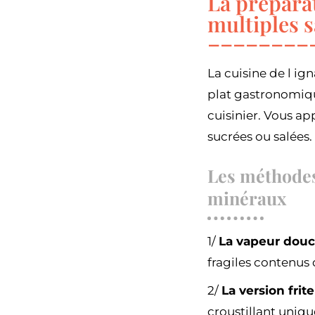
La préparat
multiples 
La cuisine de l i
plat gastronomiqu
cuisinier. Vous a
sucrées ou salées.
Les méthodes 
minéraux
1/
La vapeur dou
fragiles contenus 
2/
La version frite
croustillant uniqu