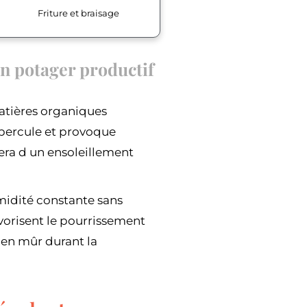
Friture et braisage
un potager productif
matières organiques
bercule et provoque
era d un ensoleillement
midité constante sans
favorisent le pourrissement
ien mûr durant la