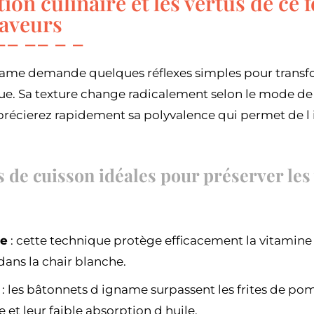
ion culinaire et les vertus de ce 
saveurs
gname demande quelques réflexes simples pour transf
e. Sa texture change radicalement selon le mode de c
pprécierez rapidement sa polyvalence qui permet de l 
de cuisson idéales pour préserver les 
ce
: cette technique protège efficacement la vitamine 
dans la chair blanche.
: les bâtonnets d igname surpassent les frites de po
e et leur faible absorption d huile.