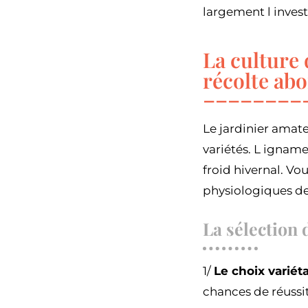
largement l invest
La culture 
récolte ab
Le jardinier amate
variétés. L igname
froid hivernal. V
physiologiques de
La sélection d
1/
Le choix variéta
chances de réussi