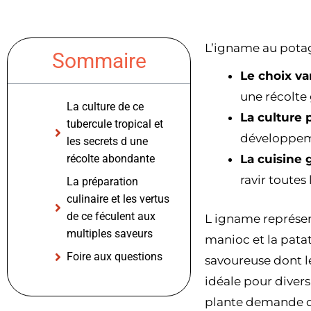
L’igname au pota
Sommaire
Le choix var
une récolte
La culture de ce
La culture 
tubercule tropical et
développeme
les secrets d une
récolte abondante
La cuisine
ravir toutes 
La préparation
culinaire et les vertus
de ce féculent aux
L igname représen
multiples saveurs
manioc et la pata
Foire aux questions
savoureuse dont le
idéale pour divers
plante demande d