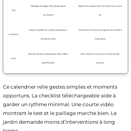
Paillage arrosage ciblé observation
Réduction évaporation et santé accrue du
Été
auxiliaires
sol
Apport de BRF en surface plantation
Protection hivernale et apport de matière
Automne
d’engrais verts
organique
Récolte tardive préparation des coffres
Plan d’actions clair pour le printemps
Hiver
planification
suivant
Ce calendrier relie gestes simples et moments
opportuns. La checklist téléchargeable aide à
garder un rythme minimal. Une courte vidéo
montrant le test et le paillage marche bien. Le
jardin demande moins d’interventions à long
terme.