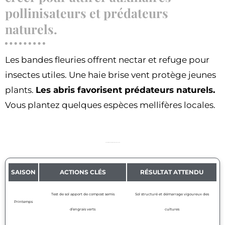
pollinisateurs et prédateurs
naturels.
Les bandes fleuries offrent nectar et refuge pour
insectes utiles. Une haie brise vent protège jeunes
plants.
Les abris favorisent prédateurs naturels.
Vous plantez quelques espèces mellifères locales.
Checklist saisonnière résumé pour un sol sain
SAISON
ACTIONS CLÉS
RÉSULTAT ATTENDU
Test de sol apport de compost semis
Sol structuré et démarrage vigoureux des
Printemps
d’engrais verts
cultures