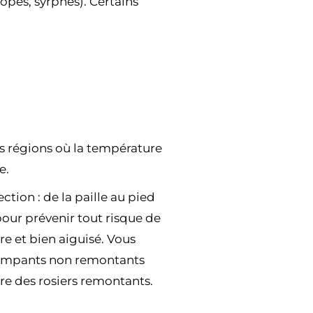
opes, syrphes). Certains
les régions où la température
e.
tion : de la paille au pied
pour prévenir tout risque de
pre et bien aiguisé. Vous
grimpants non remontants
aire des rosiers remontants.