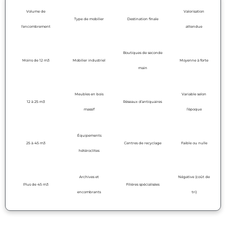
Volume de
Valorisation
Type de mobilier
Destination finale
l’encombrement
attendue
Boutiques de seconde
Moins de 12 m3
Mobilier industriel
Moyenne à forte
main
Meubles en bois
Variable selon
12 à 25 m3
Réseaux d’antiquaires
massif
l’époque
Équipements
25 à 45 m3
Centres de recyclage
Faible ou nulle
hétéroclites
Archives et
Négative (coût de
Plus de 45 m3
Filières spécialisées
encombrants
tri)