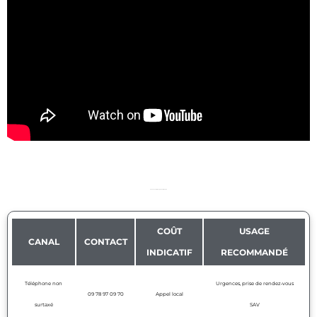
Canaux, coût et usage recommandé
COÛT
USAGE
CANAL
CONTACT
INDICATIF
RECOMMANDÉ
Téléphone non
Urgences, prise de rendez‑vous
09 78 97 09 70
Appel local
surtaxé
SAV