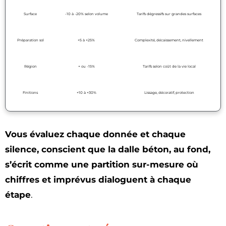
Surface
-10 à -20% selon volume
Tarifs dégressifs sur grandes surfaces
Préparation sol
+5 à +25%
Complexité, décaissement, nivellement
Région
+ ou -15%
Tarifs selon coût de la vie local
Finitions
+10 à +30%
Lissage, décoratif, protection
Vous évaluez chaque donnée et chaque
silence, conscient que la dalle béton, au fond,
s’écrit comme une partition sur-mesure où
chiffres et imprévus dialoguent à chaque
étape
.