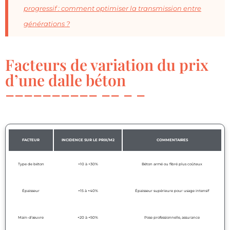
progressif : comment optimiser la transmission entre
générations ?
Facteurs de variation du prix
d’une dalle béton
FACTEUR
INCIDENCE SUR LE PRIX/M2
COMMENTAIRES
Type de béton
+10 à +30%
Béton armé ou fibré plus coûteux
Épaisseur
+15 à +40%
Épaisseur supérieure pour usage intensif
Main-d’œuvre
+20 à +50%
Pose professionnelle, assurance