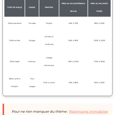
PRIX AU M2 (MATÉRIAUX
PRIX AU M2 (AVEC
TYPE DE DALLE
USAGE
FINITION
SEULS)
POSE)
Dalle standard
Terrasse
Simple
45€ à 70€
80€ à 120€
Armature
Dalle armée
Garage
60€ à 90€
100€ à 150€
renforcée
Lissage
Dalle lissée
Intérieur
65€ à 100€
110€ à 160€
mécanique
Béton prêt à
Tous
Prêt à couler
55€ à 80€
90€ à 130€
l’emploi
usages
Pour ne rien manquer du thème :
Patrimoine immobilier