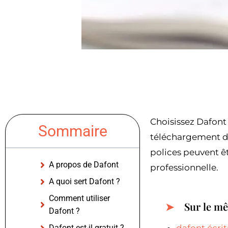
Choisissez Dafont 
Sommaire
téléchargement de
polices peuvent êtr
A propos de Dafont
professionnelle.
A quoi sert Dafont ?
Comment utiliser
Sur le m
Dafont ?
Dafont est-il gratuit ?