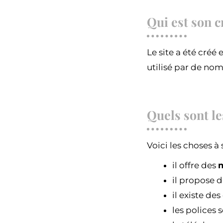
Qui est son c
Le site a été créé
utilisé par de nom
Quels sont le
Voici les choses à s
il offre des
m
il propose d
il existe de
les polices 