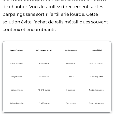
de chantier. Vous les collez directement sur les
parpaings sans sortir l’artillerie lourde. Cette
solution évite l’achat de rails métalliques souvent
coûteux et encombrants.
Type d’isolant
Prix moyen au m2
Performance
Usage idéal
Laine de verre
5 à 10 euros
Excellente
Plafond et rails
Polystyrène
7 à 12 euros
Bonne
Murs et portes
Isolant mince
10 à 15 euros
Moyenne
Porte de garage
Laine de roche
11 à 16 euros
Très bonne
Zone mitoyenne