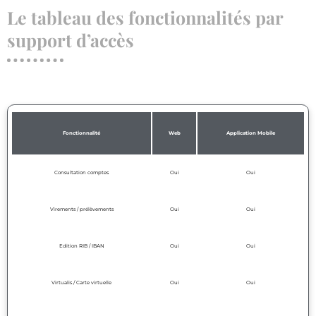
Le tableau des fonctionnalités par
support d’accès
Fonctionnalité
Web
Application Mobile
Consultation comptes
Oui
Oui
Virements / prélèvements
Oui
Oui
Edition RIB / IBAN
Oui
Oui
Virtualis / Carte virtuelle
Oui
Oui