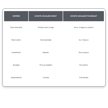
CRITÈRE
MONTE-ESCALIER DROIT
MONTE-ESCALIER TOURNANT
Type d’escalier
Simple, sans virage
Avec virages ou paliers
Fabrication
Standardisée
Sur mesure
Installation
Rapide
Plus longue
Budget
Plus accessible
Plus élevé
Adaptabilité
Limitée
Très élevée