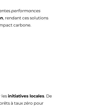
lentes
performances
on
, rendant ces solutions
impact carbone.
 les
initiatives locales
. De
rêts à taux zéro pour