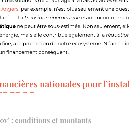
r des solutions de chauffage à la fois durables et effic
à Angers
, par exemple, n’est plus seulement une quest
lanète. La
transition énergétique
étant incontournabl
gétique
ne peut être sous-estimée. Non seulement, ell
ergie, mais elle contribue également à la
réduction
in fine, à la protection de notre écosystème. Néanmoin
 un financement conséquent.
inancières nationales pour l’insta
’ : conditions et montants