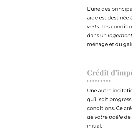
L’une des princip
aide est destinée
verts
. Les conditi
dans un
logement 
ménage et du gain
Crédit d’impô
Une autre incitati
qu’il soit progre
conditions. Ce cr
de votre poêle
de 
initial.