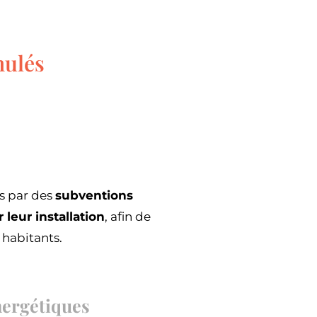
nulés
s par des
subventions
leur installation
, afin de
 habitants.
nergétiques