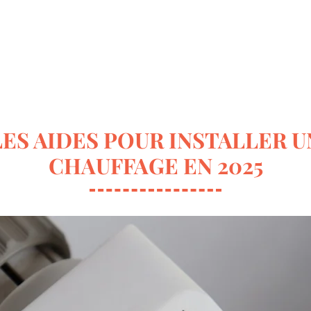
ur la déco
Terrasse & Jardin
Entretien de la maison
ES AIDES POUR INSTALLER 
CHAUFFAGE EN 2025