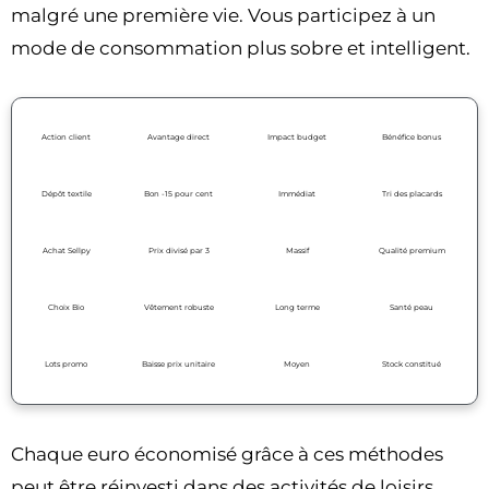
malgré une première vie. Vous participez à un
mode de consommation plus sobre et intelligent.
Action client
Avantage direct
Impact budget
Bénéfice bonus
Dépôt textile
Bon -15 pour cent
Immédiat
Tri des placards
Achat Sellpy
Prix divisé par 3
Massif
Qualité premium
Choix Bio
Vêtement robuste
Long terme
Santé peau
Lots promo
Baisse prix unitaire
Moyen
Stock constitué
Chaque euro économisé grâce à ces méthodes
peut être réinvesti dans des activités de loisirs