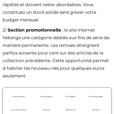
répétés et doivent rester abordables. Vous
constituez un stock solide sans grever votre
budget mensuel.
2/
Section promotionnelle
: le site internet
héberge une catégorie dédiée aux fins de série de
manière permanente. Les remises atteignent
parfois soixante pour cent sur des articles de la
collection précédente. Cette opportunité permet
d habiller les nouveau-nés pour quelques euros
seulement.
Article enfant
Prix standard
Prix fidélité
Économie réelle
Lot t-shirts coton
15 euros
13,50 euros
1,50 euro