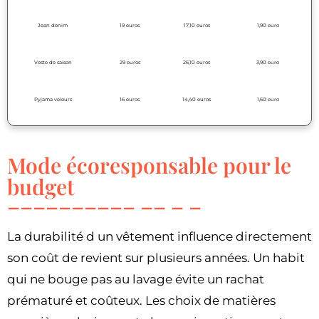
Jean denim
19 euros
17,10 euros
1,90 euro
Veste de saison
29 euros
26,10 euros
3,90 euro
Pyjama velours
16 euros
14,40 euros
1,60 euro
Mode écoresponsable pour le
budget
La durabilité d un vêtement influence directement
son coût de revient sur plusieurs années. Un habit
qui ne bouge pas au lavage évite un rachat
prématuré et coûteux. Les choix de matières