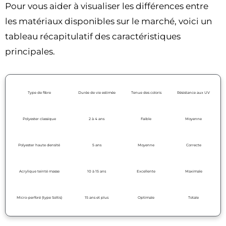
Pour vous aider à visualiser les différences entre
les matériaux disponibles sur le marché, voici un
tableau récapitulatif des caractéristiques
principales.
Type de fibre
Durée de vie estimée
Tenue des coloris
Résistance aux UV
Polyester classique
2 à 4 ans
Faible
Moyenne
Polyester haute densité
5 ans
Moyenne
Correcte
Acrylique teinté masse
10 à 15 ans
Excellente
Maximale
Micro-perforé (type Soltis)
15 ans et plus
Optimale
Totale