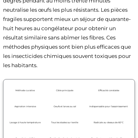
degrés pendant au moins trente minutes
neutralise les œufs les plus résistants. Les pièces
fragiles supportent mieux un séjour de quarante-
huit heures au congélateur pour obtenir un
résultat similaire sans abîmer les fibres. Ces
méthodes physiques sont bien plus efficaces que
les insecticides chimiques souvent toxiques pour
les habitants.
Méthode curative
Cible principale
Efficacité constatée
Aspiration intensive
Oeufs et larves au sol
Indispensable pour l’assainissement
Lavage à haute température
Tous les stades sur textile
Radicale au-dessus de 60°C